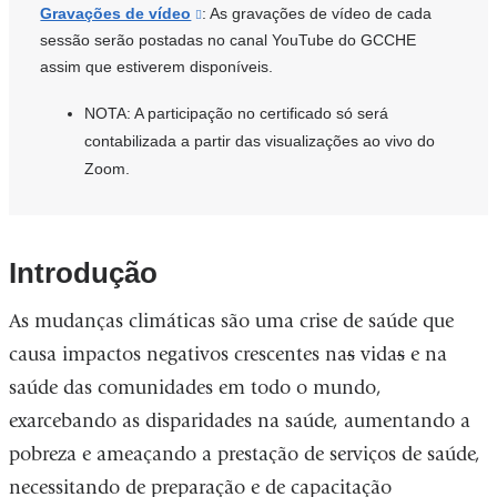
is
in
Gravações de vídeo
(link
: As gravações de vídeo de cada
external
a
sessão serão postadas no canal YouTube do GCCHE
is
and
new
assim que estiverem disponíveis.
external
opens
window)
and
in
NOTA: A participação no certificado só será
opens
a
contabilizada a partir das visualizações ao vivo do
in
new
Zoom.
a
window)
new
window)
Introdução
As mudanças climáticas são uma crise de saúde que
causa impactos negativos crescentes na
s
vida
s
e na
saúde das comunidades em todo o mundo,
exarcebando as disparidades na saúde, aumentando a
pobreza e ameaçando a prestação de serviços de saúde,
necessitando de preparação e de capacitação