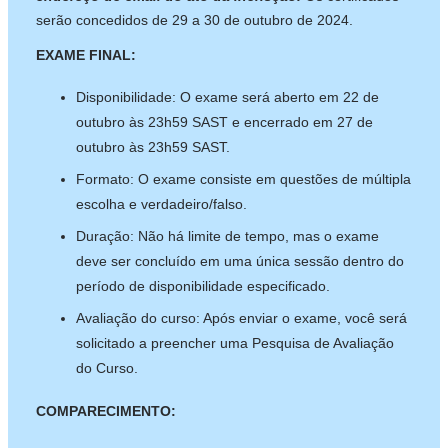
e
serão concedidos de 29 a 30 de outubro de 2024.
n
d
EXAME FINAL:
s
e
Disponibilidade: O exame será aberto em 22 de
-
m
outubro às 23h59 SAST e encerrado em 27 de
a
outubro às 23h59 SAST.
i
l
Formato: O exame consiste em questões de múltipla
)
escolha e verdadeiro/falso.
Duração: Não há limite de tempo, mas o exame
deve ser concluído em uma única sessão dentro do
período de disponibilidade especificado.
Avaliação do curso: Após enviar o exame, você será
solicitado a preencher uma Pesquisa de Avaliação
do Curso.
COMPARECIMENTO: