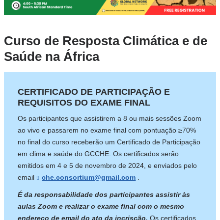
Curso de Resposta Climática e de
Saúde na África
CERTIFICADO DE PARTICIPAÇÃO E
REQUISITOS DO EXAME FINAL
Os participantes que assistirem a 8 ou mais sessões Zoom
ao vivo e passarem no exame final com pontuação ≥70%
no final do curso receberão um Certificado de Participação
em clima e saúde do GCCHE. Os certificados serão
emitidos em 4 e 5 de novembro de 2024, e enviados pelo
email
che.consortium@gmail.com
(
.
l
i
É da responsabilidade dos participantes assistir às
n
aulas Zoom e realizar o exame final com o mesmo
k
endereço de email do ato da incrisção.
Os certificados
s